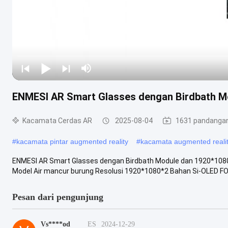
ENMESI AR Smart Glasses dengan Birdbath Mo
Kacamata Cerdas AR
2025-08-04
1631 pandanga
#
kacamata pintar augmented reality
#
kacamata augmented reali
ENMESI AR Smart Glasses dengan Birdbath Module dan 1920*1080p
Model Air mancur burung Resolusi 1920*1080*2 Bahan Si-OLED FOV 
Pesan dari pengunjung
Vs****od
ES
2024-12-29