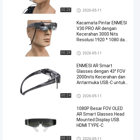
Kacamata Cerdas AR
00:28
2026-05-11
Kacamata Pintar ENMESI
V30 PRO AR dengan
Kecerahan 3000 Nits
Resolusi 1920 * 1080 dan
Kamera 13 MP
Kacamata Cerdas AR
00:28
2026-05-11
ENMESI AR Smart
Glasses dengan 43° FOV
2000nits Kecerahan dan
Antarmuka USB-C untuk
pengalaman augmented
reality yang ditingkatkan
Kacamata Cerdas AR
00:24
2026-05-11
1080P Besar FOV OLED
AR Smart Glasses Head
Mounted Display USB
HDMI TYPE-C
Kacamata Cerdas AR
00:23
2026-05-11