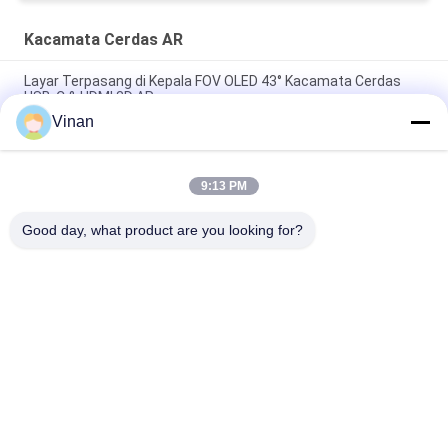
Kacamata Cerdas AR
Layar Terpasang di Kepala FOV OLED 43° Kacamata Cerdas
USB-C & HDMI 3D AR
Vinan
1080P OLED 43° FOV 1800 Nits AR Smart Glasses 0~-600°
Dioptor HMD 3D Glasses Dengan USB-C
9:13 PM
2000 Nits OLED 1920 * 1080 * 2 Kacamata Augmented Reality
3D Teropong
Good day, what product are you looking for?
Bad Request
Semua
Kacamata Cerdas 
Tampilan Dipasang 
AR
Di Kepala
Kacamata Video 
Kacamata Cerdas 
Cerdas 3D
VR
Modul Tampilan 
Kacamata Video 