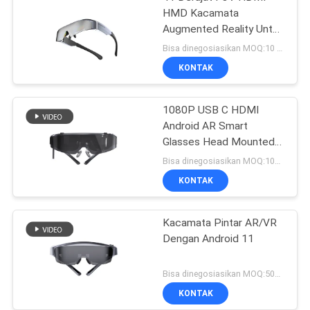
HMD Kacamata
Augmented Reality Untuk
Ponsel / Komputer
Bisa dinegosiasikan MOQ:10 buah
KONTAK
1080P USB C HDMI
Android AR Smart
Glasses Head Mounted
Display WIFI & Bluetooth
Bisa dinegosiasikan MOQ:10PCS
KONTAK
Kacamata Pintar AR/VR
Dengan Android 11
Bisa dinegosiasikan MOQ:500 pcs
KONTAK