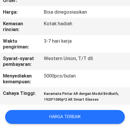
Order:
KUALITAS
Harga:
Bisa dinegosiasikan
BERITA
Kemasan
Kotak hadiah
rincian:
KASUS
Waktu
3-7 hari kerja
pengiriman:
PERMINTAAN
Syarat-syarat
Western Union, T/T dll.
pembayaran:
PENAWARAN
Menyediakan
5000pcs/bulan
kemampuan:
SHOPPING
Cahaya Tinggi:
,
Kacamata Pintar AR dengan Modul Birdbath
ONLINE
1920*1080p*2 AR Smart Glasses
PETA
HARGA TERBAIK
SITUS