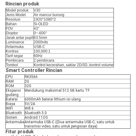
Rincian produk
Model produk
V30
Jenis Model
Air mancur burung
Resolusi
1920*1080*2
Bahan
Si-OLED
FOV
43°
Dioptor
0~-600°
Jarak antar pupil
63.5mm
Luminance
2000nits
Antarmuka
USB-C
Kontras
100,000:1
Tarif segar
60Hz
Pembicara
2 pembicara
Tombol
Kontrol kecerahan, saklar 2D/3D, kontrol volume
Smart Controller
Rincian
CPU
RK3566
RAM
2G
ROM
32G
Ekspansi
Mendukung maksimal 512 GB kartu TF
gudang
Baterai
6000mAh baterai lithium isi ulang
Biaya
5V/2A
WIFI
Wifi 6
Bluetooth
Bluetooth 5.0
Sistem
Android 11OS
Antarmuka
Antarmuka USB-C ((Dua antarmuka USB-C, satu untuk
transmisi video, satu untuk pengisian daya)
Fitur produk