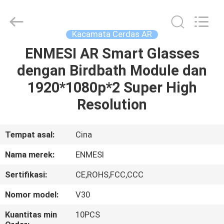
Anpo
Intelligence
Technology
Co.,
Ltd..
Kacamata Cerdas AR
All
Rights
ENMESI AR Smart Glasses
RUMAH
Reserved.
dengan Birdbath Module dan
PRODUK
1920*1080p*2 Super High
Resolution
TENTANG
KAMI
Tempat asal:
Cina
Nama merek:
ENMESI
TUR
Sertifikasi:
CE,ROHS,FCC,CCC
PABRIK
Nomor model:
V30
KONTROL
Kuantitas min
10PCS