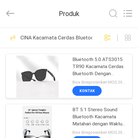
Anpo
Intelligence
Technology
Produk
Co.,
Ltd..
All
Rights
RUMAH
Reserved.
87
CINA Kacamata Cerdas Bluetooth
Kacamata Cerdas
PRODUK
AR
Bluetooth 5.0 ATS3015
TR90 Kacamata Cerdas
TENTANG
Bluetooth Dengan
KAMI
90mAh * 2
Bisa dinegosiasikan MOQ:200PCS
KONTAK
92
TUR
Tampilan Dipasang
BT 5.1 Stereo Sound
PABRIK
Bluetooth Kacamata
di Kepala
Matahari dengan Waktu
KONTROL
Musik 4 Jam dan Baterai
Bisa dinegosiasikan MOQ:200 PCS