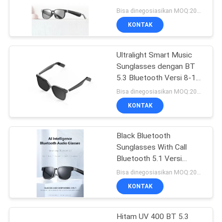
Kapasitas BT 5.1 Versi 4-
Bisa dinegosiasikan MOQ:200 PCS
6 Jam Standby
KEBIJAKAN
KONTAK
101
PRIVASI
Modul Tampilan
Ultralight Smart Music
Sunglasses dengan BT
Mikro
5.3 Bluetooth Versi 8-10
Jam
Bisa dinegosiasikan MOQ:200 PCS
KONTAK
Black Bluetooth
10
Sunglasses With Call
Kacamata Video
Bluetooth 5.1 Versi
90mAh Waktu Musik 4-6
Bisa dinegosiasikan MOQ:200 PCS
Teater Seluler
Jam
KONTAK
Hitam UV 400 BT 5.3