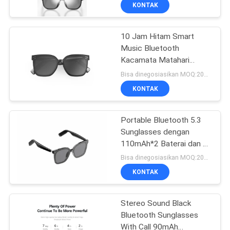
90 mAh
KUALITAS
KONTAK
10 Jam Hitam Smart
BERITA
37
Music Bluetooth
Kacamata Matahari
Kacamata Video
KASUS
Dengan Panggilan
Bisa dinegosiasikan MOQ:200 PCS
Cerdas 3D
Kapasitas Tinggi
KONTAK
110mAh * 2 Bluetooth
PERMINTAAN
Versi BT 5.3
PENAWARAN
Portable Bluetooth 5.3
Sunglasses dengan
110mAh*2 Baterai dan 8-
SHOPPING
28
10 Jam Standby
Bisa dinegosiasikan MOQ:200 PCS
ONLINE
Kacamata Cerdas
KONTAK
VR
PETA
Stereo Sound Black
Bluetooth Sunglasses
SITUS
With Call 90mAh