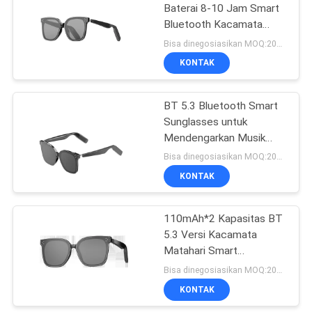
Baterai 8-10 Jam Smart
Bluetooth Kacamata
78
Matahari Untuk
Bisa dinegosiasikan MOQ:200 PCS
Mendengarkan Musik
Kacamata Drone
KONTAK
FPV
BT 5.3 Bluetooth Smart
Sunglasses untuk
Mendengarkan Musik
110 mAh * 2 8-10 Jam
Bisa dinegosiasikan MOQ:200 PCS
Hitam
KONTAK
17
Kacamata Video
110mAh*2 Kapasitas BT
5.3 Versi Kacamata
FPV
Matahari Smart
Bluetooth Sempurna
Bisa dinegosiasikan MOQ:200 PCS
untuk 8-10 Jam
KONTAK
Mendengarkan Musik