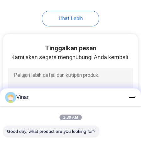
Saat Mengemudi
17
Lihat Lebih
Kacamata Pelatihan
Visi
Tinggalkan pesan
Kami akan segera menghubungi Anda kembali!
54
Kacamata Cerdas
Vinan
Bluetooth
2:39 AM
Good day, what product are you looking for?