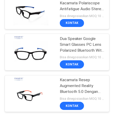
Kacamata Polariscope
Antifatigue Audio Stereo
78
Bluetooth Video Goggles
Bisa dinegosiasikan MOQ:10 buah
Kacamata Drone
KONTAK
FPV
Dua Speaker Google
Smart Glasses PC Lens
Polarized Bluetooth With
BT Music
Bisa dinegosiasikan MOQ:10 buah
KONTAK
17
Kacamata Video
Kacamata Resep
Augmented Reality
FPV
Bluetooth 5.0 Dengan
Panggilan Smartphone
Bisa dinegosiasikan MOQ:10 buah
KONTAK