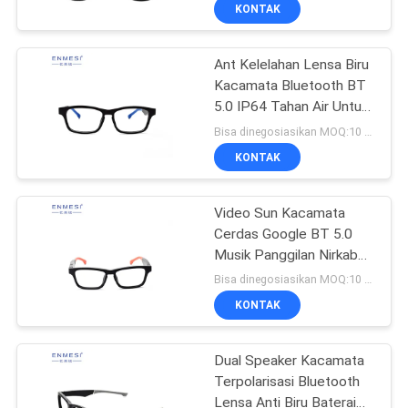
KUALITAS
KONTAK
Ant Kelelahan Lensa Biru
BERITA
37
Kacamata Bluetooth BT
5.0 IP64 Tahan Air Untuk
Kacamata Video
KASUS
Bekerja
Bisa dinegosiasikan MOQ:10 buah
Cerdas 3D
KONTAK
PERMINTAAN
PENAWARAN
Video Sun Kacamata
Cerdas Google BT 5.0
Musik Panggilan Nirkabel
SHOPPING
28
Bluetooth Tahan Air
Bisa dinegosiasikan MOQ:10 buah
ONLINE
Kacamata Cerdas
KONTAK
VR
PETA
Dual Speaker Kacamata
Terpolarisasi Bluetooth
SITUS
Lensa Anti Biru Baterai