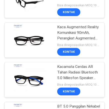
90mAh
Bisa dinegosiasikan MOQ:10 buah
KEBIJAKAN
KONTAK
101
PRIVASI
Modul Tampilan
Kaca Augmented Reality
Komunikasi 90mAh,
Mikro
Perangkat Augmented
Reality Untuk Pariwisata
Bisa dinegosiasikan MOQ:10 buah
KONTAK
Kacamata Cerdas AR
10
Tahan Radiasi Bluetooth
Kacamata Video
5.0 Mikrofon Speaker
Untuk Panggilan Telepon
Bisa dinegosiasikan MOQ:10 buah
Teater Seluler
KONTAK
BT 5.0 Panggilan Nirkabel