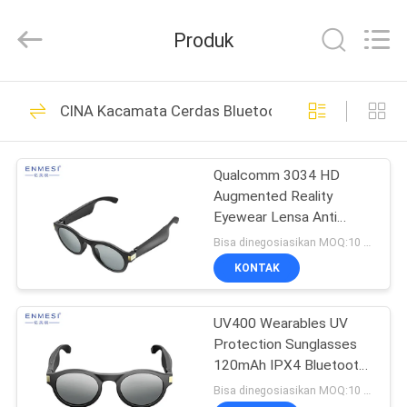
Anpo
Intelligence
Technology
Produk
Co.,
Ltd..
All
Rights
RUMAH
Reserved.
92
CINA Kacamata Cerdas Bluetooth
Kacamata Cerdas
PRODUK
AR
Qualcomm 3034 HD
Augmented Reality
TENTANG
Eyewear Lensa Anti
KAMI
Cahaya Biru Untuk
Bisa dinegosiasikan MOQ:10 buah
Menggunakan Komputer
KONTAK
89
TUR
Tampilan Dipasang
UV400 Wearables UV
PABRIK
Protection Sunglasses
di Kepala
120mAh IPX4 Bluetooth
KONTROL
Smart Glasses
Bisa dinegosiasikan MOQ:10 buah