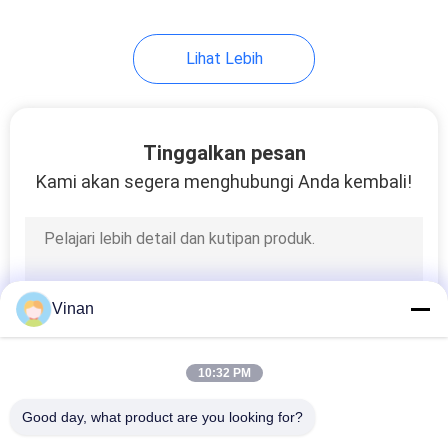
17
Lihat Lebih
Kacamata Pelatihan
Visi
Tinggalkan pesan
Kami akan segera menghubungi Anda kembali!
54
Kacamata Cerdas
Vinan
Bluetooth
10:32 PM
Good day, what product are you looking for?