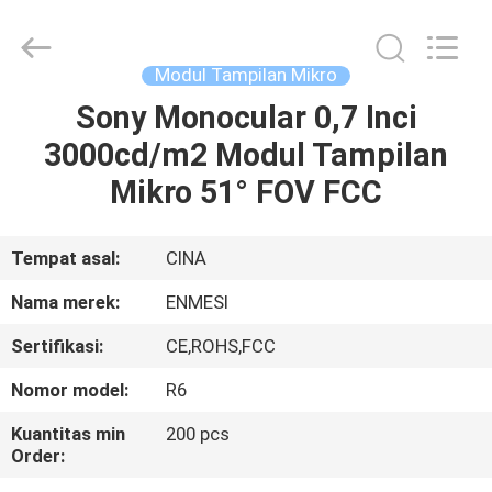
Anpo
Intelligence
Technology
Co.,
Ltd..
Modul Tampilan Mikro
All
Rights
Sony Monocular 0,7 Inci
RUMAH
Reserved.
3000cd/m2 Modul Tampilan
PRODUK
Mikro 51° FOV FCC
TENTANG
Tempat asal:
CINA
KAMI
Nama merek:
ENMESI
Sertifikasi:
CE,ROHS,FCC
TUR
Nomor model:
R6
PABRIK
Kuantitas min
200 pcs
Order:
KONTROL