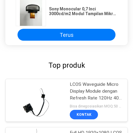
Sony Monocular 0,7 Inci
3000cd/m2 Modul Tampilan Mikro
51° FOV FCC
Terus
Top produk
LCOS Waveguide Micro
Display Module dengan
Refresh Rate 120Hz 40°
FOV dan Resolusi
Bisa dinegosiasikan MOQ:50 pcs
1920x1080
KONTAK
Full HD 1920x1080 LCOS