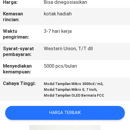
Harga:
Bisa dinegosiasikan
KUALITAS
Kemasan
kotak hadiah
rincian:
BERITA
Waktu
3-7 hari kerja
pengiriman:
KASUS
Syarat-syarat
Western Union, T/T dll
pembayaran:
PERMINTAAN
Menyediakan
5000 pcs/bulan
PENAWARAN
kemampuan:
Cahaya Tinggi:
,
Modul Tampilan Mikro 3000cd / m2
SHOPPING
,
,
Modul Tampilan Mikro 0
7 Inch
Modul Tampilan OLED Bermata FCC
ONLINE
HARGA TERBAIK
PETA
SITUS