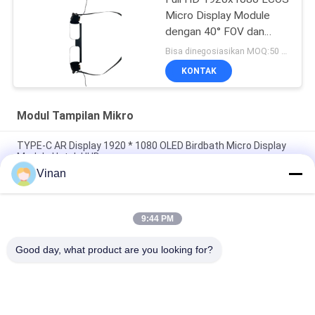
Micro Display Module
dengan 40° FOV dan
Kontras Tinggi 200:1
Bisa dinegosiasikan MOQ:50 pcs
untuk Aplikasi AR/VR
KONTAK
Modul Tampilan Mikro
TYPE-C AR Display 1920 * 1080 OLED Birdbath Micro Display
Module Untuk HUD
Vinan
Full HD Sony 0,7 Inci Layar Bermata Modul Tampilan Mikro
OLED Fleksibel Untuk Helm AR
9:44 PM
Modul Tampilan Mikro Pelat Drive , Ukuran Kecil 0 . 7 Inci 1920 &
1080 Resolusi Layar OLED
Good day, what product are you looking for?
Bad Request
Semua