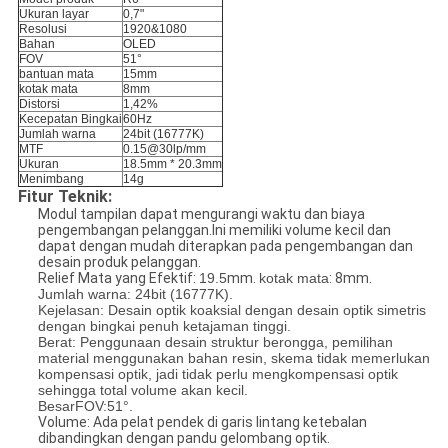
Ukuran layar
0,7"
Resolusi
1920&1080
Bahan
OLED
FOV
51°
bantuan mata
15mm
kotak mata
8mm
Distorsi
1,42%
Kecepatan Bingkai
60Hz
Jumlah warna
24bit (16777K)
MTF
0.15@30lp/mm
Ukuran
18.5mm * 20.3mm
Menimbang
14g
Fitur Teknik:
Modul tampilan dapat mengurangi waktu dan biaya
pengembangan pelanggan.Ini memiliki volume kecil dan
dapat dengan mudah diterapkan pada pengembangan dan
desain produk pelanggan.
Relief Mata yang Efektif:
19.5
mm.
kotak mata
: 8mm.
Jumlah warna: 24bit (16777K).
Kejelasan: Desain optik koaksial dengan desain optik simetris
dengan bingkai penuh ketajaman tinggi.
Berat: Penggunaan desain struktur berongga, pemilihan
material menggunakan bahan resin, skema tidak memerlukan
kompensasi optik, jadi tidak perlu mengkompensasi optik
sehingga total volume akan kecil.
Besar
FOV:
51°.
Volume: Ada pelat pendek di garis lintang ketebalan
dibandingkan dengan pandu gelombang optik.