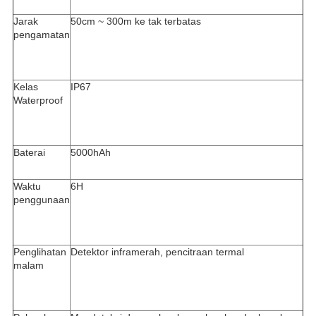
Jarak
50cm ~ 300m ke tak terbatas
pengamatan
Kelas
IP67
Waterproof
Baterai
5000hAh
Waktu
6H
penggunaan
Penglihatan
Detektor inframerah, pencitraan termal
malam