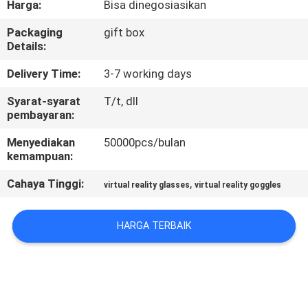
Harga:
Bisa dinegosiasikan
KUALITAS
Packaging
gift box
Details:
BERITA
Delivery Time:
3-7 working days
KASUS
Syarat-syarat
T/t, dll
pembayaran:
PERMINTAAN
Menyediakan
50000pcs/bulan
kemampuan:
PENAWARAN
Cahaya Tinggi:
,
virtual reality glasses
virtual reality goggles
SHOPPING
HARGA TERBAIK
ONLINE
PETA
SITUS