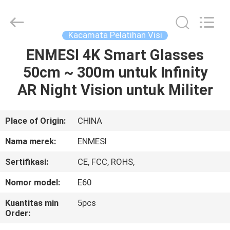
Anpo
Intelligence
Technology
Co.,
Ltd..
Kacamata Pelatihan Visi
All
Rights
ENMESI 4K Smart Glasses
RUMAH
Reserved.
50cm ~ 300m untuk Infinity
PRODUK
AR Night Vision untuk Militer
TENTANG
Place of Origin:
CHINA
KAMI
Nama merek:
ENMESI
Sertifikasi:
CE, FCC, ROHS,
TUR
Nomor model:
E60
PABRIK
Kuantitas min
5pcs
Order:
KONTROL