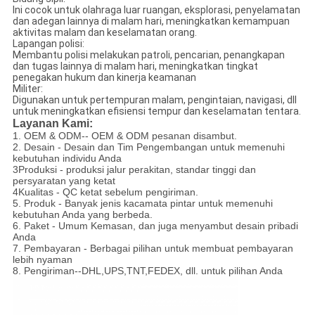
Ini cocok untuk olahraga luar ruangan, eksplorasi, penyelamatan
dan adegan lainnya di malam hari, meningkatkan kemampuan
aktivitas malam dan keselamatan orang.
Lapangan polisi:
Membantu polisi melakukan patroli, pencarian, penangkapan
dan tugas lainnya di malam hari, meningkatkan tingkat
penegakan hukum dan kinerja keamanan
Militer:
Digunakan untuk pertempuran malam, pengintaian, navigasi, dll
untuk meningkatkan efisiensi tempur dan keselamatan tentara.
Layanan Kami:
1. OEM & ODM-- OEM & ODM pesanan disambut.
2. Desain - Desain dan Tim Pengembangan untuk memenuhi
kebutuhan individu Anda
3Produksi - produksi jalur perakitan, standar tinggi dan
persyaratan yang ketat
4Kualitas - QC ketat sebelum pengiriman.
5. Produk - Banyak jenis kacamata pintar untuk memenuhi
kebutuhan Anda yang berbeda.
6. Paket - Umum Kemasan, dan juga menyambut desain pribadi
Anda
7. Pembayaran - Berbagai pilihan untuk membuat pembayaran
lebih nyaman
8. Pengiriman--DHL,UPS,TNT,FEDEX, dll. untuk pilihan Anda