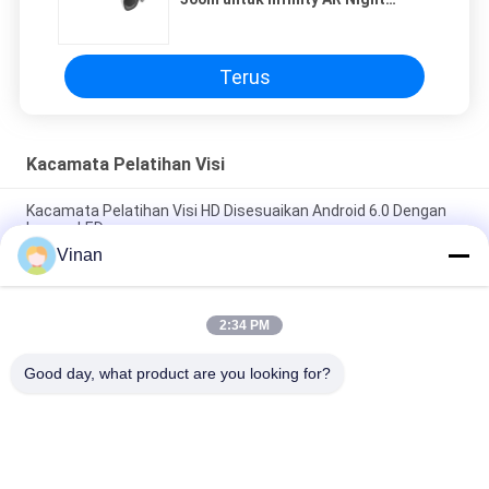
Vision untuk Militer
Terus
Kacamata Pelatihan Visi
Kacamata Pelatihan Visi HD Disesuaikan Android 6.0 Dengan
Lampu LED
Vinan
Kacamata Pelatihan Visi Cerdas, Kacamata Kamera Video
Resolusi Tinggi Untuk Perawatan Medis Mata
2:34 PM
Kacamata Pelatihan Visi 13MP HD, Kacamata Terapi
Penglihatan Orang Sub Normal Visi
Good day, what product are you looking for?
Bad Request
Semua
Kacamata Cerdas 
Tampilan Dipasang 