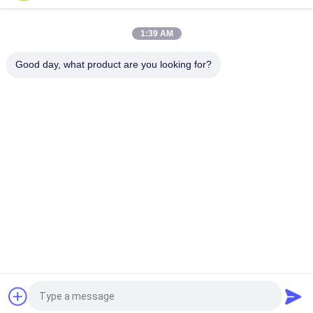
1:39 AM
Good day, what product are you looking for?
Bad Request
Semua
Kacamata Cerdas 
Tampilan Dipasang 
AR
Di Kepala
Kacamata Video 
Kacamata Cerdas 
Cerdas 3D
VR
Modul Tampilan 
Kacamata Video 
Mikro
Teater Seluler
Kacamata Drone 
Kacamata Video 
FPV
FPV
Quote request suatu