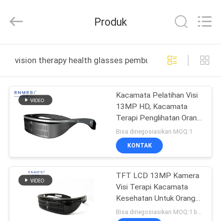
Anpo
Intelligence
Technology
Produk
Co.,
Ltd..
All
Rights
RUMAH
Reserved.
vision therapy health glasses pembuatan online
PRODUK
Kacamata Pelatihan Visi
13MP HD, Kacamata
TENTANG
Terapi Penglihatan Orang
KAMI
Sub Normal Visi
Bisa dinegosiasikan MOQ:1
KONTAK
TUR
TFT LCD 13MP Kamera
PABRIK
Visi Terapi Kacamata
Kesehatan Untuk Orang
KONTROL
Miopia / Hyperopia
Bisa dinegosiasikan MOQ:1 buah