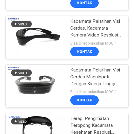
KUALITAS
KONTAK
Kacamata Pelatihan Visi
BERITA
Cerdas, Kacamata
Kamera Video Resolusi
KASUS
Tinggi Untuk Perawatan
Bisa dinegosiasikan MOQ:1
Medis Mata
KONTAK
PERMINTAAN
PENAWARAN
Kacamata Pelatihan Visi
Cerdas Maculopati
Dengan Kinerja Tinggi
SHOPPING
Camara 13MP
Bisa dinegosiasikan MOQ:1
ONLINE
KONTAK
PETA
Terapi Penglihatan
Teropong Kacamata
SITUS
Kesehatan Resolusi