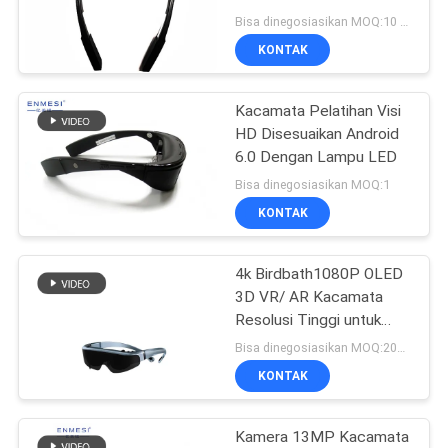
Tinggi HD Miopia
Bisa dinegosiasikan MOQ:10 buah
Hyperopia Dengan
KEBIJAKAN
KONTAK
Kamera
PRIVASI
Kacamata Pelatihan Visi
HD Disesuaikan Android
6.0 Dengan Lampu LED
Bisa dinegosiasikan MOQ:1
KONTAK
4k Birdbath1080P OLED
3D VR/ AR Kacamata
Resolusi Tinggi untuk
Menonton Film
Bisa dinegosiasikan MOQ:200 PCS
KONTAK
Kamera 13MP Kacamata