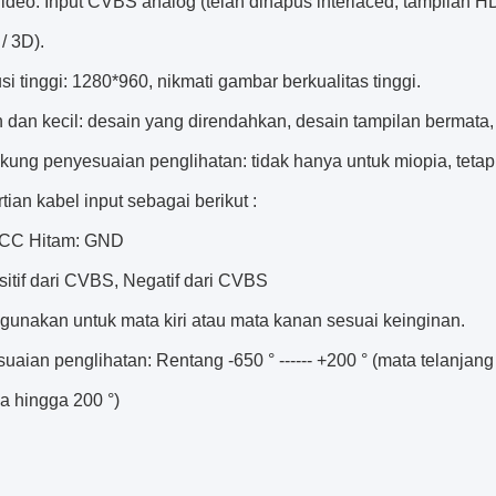
Video: Input CVBS analog (telah dihapus interlaced, tampilan H
/ 3D).
si tinggi: 1280*960
, nikmati gambar berkualitas tinggi.
n dan kecil: desain yang direndahkan, desain tampilan bermat
ung penyesuaian penglihatan: tidak hanya untuk miopia, tetapi
tian kabel input sebagai berikut :
VCC Hitam: GND
sitif dari CVBS, Negatif dari CVBS
igunakan untuk mata kiri atau mata kanan sesuai keinginan.
uaian penglihatan: Rentang -650 ° ------ +200 ° (mata telanja
a hingga 200 °)