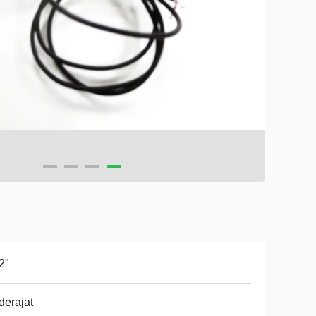
2"
derajat