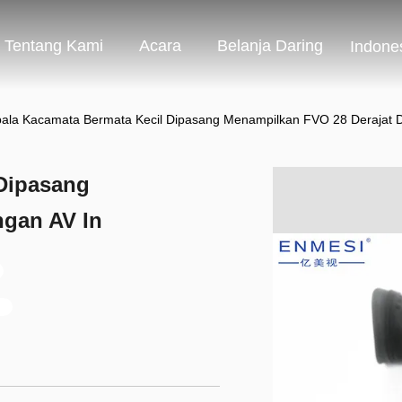
Tentang Kami
Acara
Belanja Daring
Indone
ala Kacamata Bermata Kecil Dipasang Menampilkan FVO 28 Derajat 
Dipasang
ngan AV In