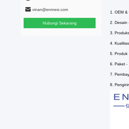
vinan@enmesi.com
1. OEM & 
2. Desain
Hubungi Sekarang
3. Produks
4. Kualita
5. Produk
6. Paket 
7. Pembay
8. Pengir