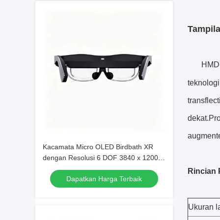
Tampila
HMD 
teknologi
transflec
dekat.Pr
augmente
Kacamata Micro OLED Birdbath XR
dengan Resolusi 6 DOF 3840 x 1200
dan OS Android
Rincian 
Dapatkan Harga Terbaik
Ukuran l