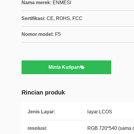
Nama merek:
ENMESI
Sertifikasi:
CE, ROHS, FCC
Nomor model:
F5
Minta Kutipan
Rincian produk
Jenis Layar:
layar LCOS
resolusi:
RGB 720*540 (sama 