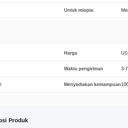
Untuk miopia:
Men
Harga
US
Waktu pengiriman
3-7
l
Menyediakan kemampuan
100
psi Produk