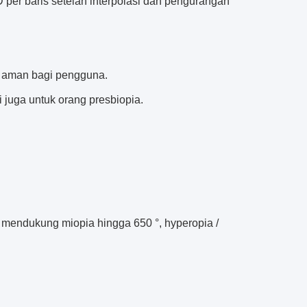
D per baris setelah interpolasi dan pengurangan
a, aman bagi pengguna.
 juga untuk orang presbiopia.
ng mendukung miopia hingga 650 °, hyperopia /