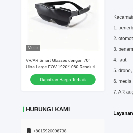
Kacamata
1. pener
2. otomoti
Video
3. penam
4. laut,
VR/AR Smart Glasses dengan 70°
Ultra Large FOV 1920*1080 Resolution
5. drone,
dan Konektivitas USB-C
Dapatkan Harga Terbaik
6. medis
7. AR aug
HUBUNGI KAMI
Layanan
+8615920098738