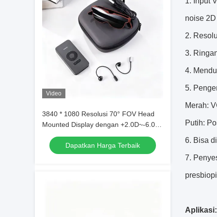
1. Input 
noise 2D 
2. Resolu
3. Ringa
4. Menduk
5. Penger
Video
Merah: 
3840 * 1080 Resolusi 70° FOV Head
Putih: Po
Mounted Display dengan +2.0D~-6.0D
Diopter - AR Smart Glasses
6. Bisa d
Dapatkan Harga Terbaik
7. Penyes
presbiopi
Aplikasi: