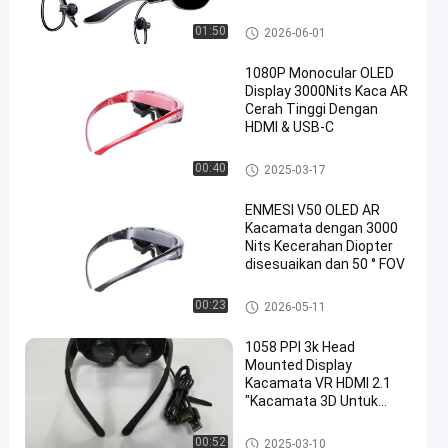
Kacamata Cerdas VR
01:50
2026-06-01
1080P Monocular OLED
Display 3000Nits Kaca AR
Cerah Tinggi Dengan
HDMI & USB-C
Tampilan Dipasang di Kepala
00:40
2025-03-17
ENMESI V50 OLED AR
Kacamata dengan 3000
Nits Kecerahan Diopter
disesuaikan dan 50 ° FOV
Tampilan Dipasang di Kepala
00:23
2026-05-11
1058 PPI 3k Head
Mounted Display
Kacamata VR HDMI 2.1
"Kacamata 3D Untuk
Menonton Film
Tampilan Dipasang di Kepala
00:52
2025-03-10