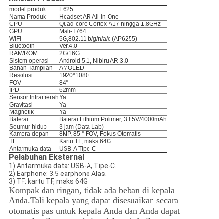
model produk
E625
Nama Produk
Headset AR All-in-One
CPU
Quad-core Cortex-A17 hingga 1.8GHz
GPU
Mali-T764
WIFI
5G,802.11 b/g/n/a/c (AP6255)
Bluetooth
Ver.4.0
RAM/ROM
2G/16G
Sistem operasi
Android 5.1, Nibiru AR 3.0
Bahan Tampilan
AMOLED
Resolusi
1920*1080
FOV
84°
IPD
62mm
Sensor Inframerah
Ya
Gravitasi
Ya
Magnetik
Ya
Baterai
Baterai Lithium Polimer, 3.85V/4000mAh
Seumur hidup
3 jam (Data Lab)
Kamera depan
8MP, 85 ° FOV, Fokus Otomatis
TF
Kartu TF, maks 64G
Antarmuka data
USB-A Tipe-C
Pelabuhan Eksternal
1) Antarmuka data: USB-A, Tipe-C.
2) Earphone: 3.5 earphone Alas.
3) TF: kartu TF, maks 64G.
Kompak dan ringan, tidak ada beban di kepala
Anda.Tali kepala yang dapat disesuaikan secara
otomatis pas untuk kepala Anda dan Anda dapat