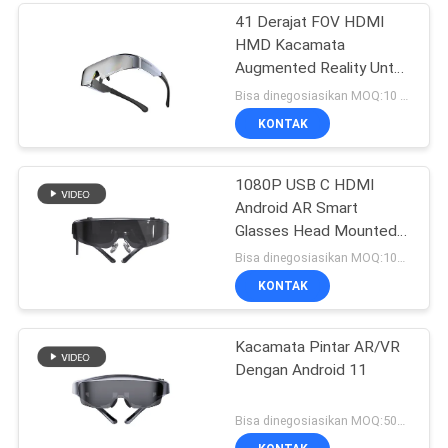
41 Derajat FOV HDMI
HMD Kacamata
Augmented Reality Untuk
Ponsel / Komputer
Bisa dinegosiasikan MOQ:10 buah
KONTAK
1080P USB C HDMI
Android AR Smart
Glasses Head Mounted
Display WIFI & Bluetooth
Bisa dinegosiasikan MOQ:10PCS
KONTAK
Kacamata Pintar AR/VR
Dengan Android 11
Bisa dinegosiasikan MOQ:500 pcs