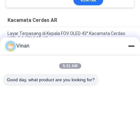
KONTAK
Kacamata Cerdas AR
Layar Terpasang di Kepala FOV OLED 43° Kacamata Cerdas
USB-C & HDMI 3D AR
Vinan
1080P OLED 43° FOV 1800 Nits AR Smart Glasses 0~-600°
Dioptor HMD 3D Glasses Dengan USB-C
5:31 AM
2000 Nits OLED 1920 * 1080 * 2 Kacamata Augmented Reality
3D Teropong
Good day, what product are you looking for?
Bad Request
Semua
Kacamata Cerdas 
Tampilan Dipasang 
AR
Di Kepala
Kacamata Video 
Kacamata Cerdas 
Cerdas 3D
VR