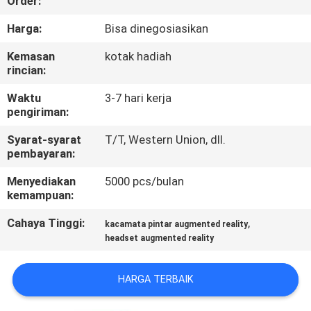
Order:
KUALITAS
Harga:
Bisa dinegosiasikan
BERITA
Kemasan
kotak hadiah
rincian:
KASUS
Waktu
3-7 hari kerja
pengiriman:
PERMINTAAN
Syarat-syarat
T/T, Western Union, dll.
pembayaran:
PENAWARAN
Menyediakan
5000 pcs/bulan
kemampuan:
SHOPPING
Cahaya Tinggi:
,
kacamata pintar augmented reality
ONLINE
headset augmented reality
PETA
HARGA TERBAIK
SITUS