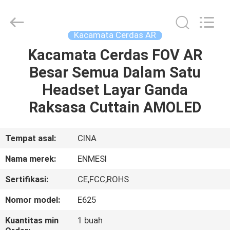
Anpo
Intelligence
Technology
Co.,
Ltd..
Kacamata Cerdas AR
All
Rights
Kacamata Cerdas FOV AR
RUMAH
Reserved.
Besar Semua Dalam Satu
PRODUK
Headset Layar Ganda
Raksasa Cuttain AMOLED
TENTANG
KAMI
Tempat asal:
CINA
Nama merek:
ENMESI
TUR
Sertifikasi:
CE,FCC,ROHS
PABRIK
Nomor model:
E625
KONTROL
Kuantitas min
1 buah