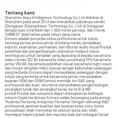
Tentang kami
Shenzhen Anpo Intelligence Technology Co, Ltd didirikan di
Shenzhen pada awal 2014 dan mendirikan pabriknya sendiri
(Dongguan Zhiyingshixun Technology Co., Ltd) di Dongguan
dengan luas total lebih dari 1.000 meter persegi., dan merek
"ENMESI" didaftarkan pada tahun yang sama.
Enmesi adalah penyedia solusi profesional untuk solusi
terintegrasi kacamata pintar di bidang medis, pendidikan,
industri, keamanan, permainan, dan hiburan audio visual.Produk
penelitian dan pengembangan utamanya meliputi solusi
terintegrasi untuk tampilan yang dipasang di kepala, kacamata
video cerdas 2D/3D, kacamata video penerbang FPV, kacamata
pintar VR/AR, kacamata pelatihan visual, kacamata night vision,
dan modul tampilan mikro.Sesuai dengan kebutuhan pelanggan
yang berbeda, Enmesi dapat menyediakan pelanggan dengan
solusi yang berbeda untuk kacamata pintar, menyediakan
layanan OEM dan ODM.Enmesi memiliki tim R&D yang
profesional dan kuat, terutama menyediakan pengembangan
perangkat lunak dan perangkat keras serta ID & MD
produk.Produk dan solusinya dapat diterapkan ke berbagai
industri.Sejak berdirinya, Enmesi selalu berpegang pada prinsip
"Kualitas Pertama, Integritas Pertama".Dengan teknologi R&D
profesional, jaminan kualitas dan layanan kelas satu, bisnis
perusahaan telah menyebar ke seluruh dunia dan telah
mendapat kepercayaan dan reputasi baik dari sebagian besar