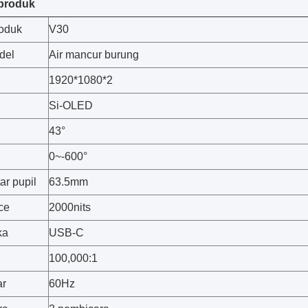
 produk
oduk
V30
del
Air mancur burung
1920*1080*2
Si-OLED
43°
0~-600°
ar pupil
63.5mm
ce
2000nits
ka
USB-C
100,000:1
ar
60Hz