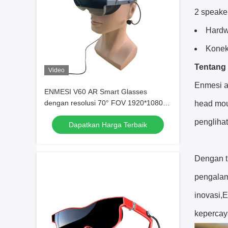
2 speaker
Hardwa
Konek
Tentang
Video
Enmesi a
ENMESI V60 AR Smart Glasses
dengan resolusi 70° FOV 1920*1080
head mou
dan antarmuka USB-C untuk
penglihat
Dapatkan Harga Terbaik
Augmented Reality
Dengan t
pengalam
inovasi,
kepercay