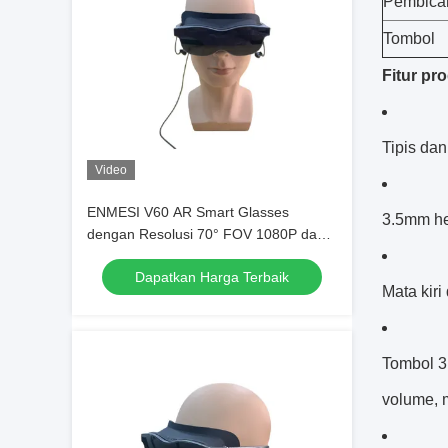
Pembica
Tombol
Fitur pr
Tipis dan
Video
ENMESI V60 AR Smart Glasses
3.5mm he
dengan Resolusi 70° FOV 1080P dan
Head Mounted Display dengan
Dapatkan Harga Terbaik
Konektivitas USB-C
Mata kir
Tombol 3
volume, 