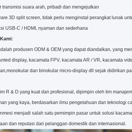
 transmisi suara arah, pribadi dan mengejutkan
re 3D split screen, tidak perlu menginstal perangkat lunak untu
si USB-C / HDMI, nyaman dan sederhana
 Kami:
dalah produsen ODM & OEM yang dapat diandalkan, yang meng
nted display, kacamata FPV, kacamata AR / VR, kacamata vide
an,monokular dan binokular micro-display dll sejak didirikan p
im R & D yang kuat dan profesional, dipimpin oleh tim mana
an yang kaya, berdasarkan ilmu pengetahuan dan teknologi can
Enmesi menjadi salah satu pemimpin pasar untuk solusi kacama
aan dan reputasi dari pelanggan domestik dan internasional.