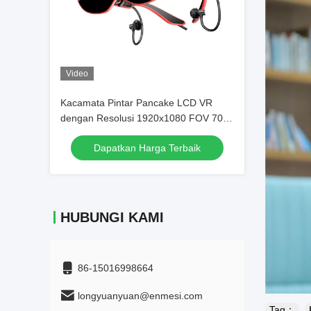
Video
Kacamata Pintar Pancake LCD VR
dengan Resolusi 1920x1080 FOV 70°
dan Layar Terpasang di Kepala
Dapatkan Harga Terbaik
Konektivitas USB-C
HUBUNGI KAMI
86-15016998664
longyuanyuan@enmesi.com
Tag：