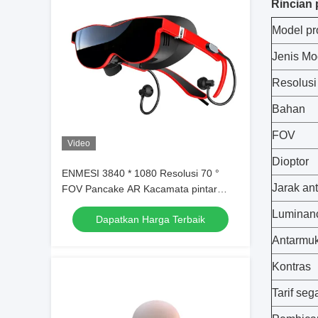
Rincian
Model pr
Jenis Mo
Resolusi
Bahan
FOV
Video
Dioptor
ENMESI 3840 * 1080 Resolusi 70 °
Jarak ant
FOV Pancake AR Kacamata pintar
dengan headphone magnetik
Luminan
Dapatkan Harga Terbaik
Antarmu
Kontras
Tarif seg