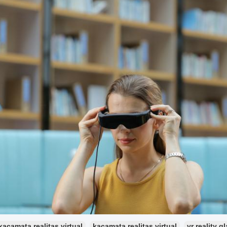
kacamata realitas virtual
kacamata realitas virtual
vr reality g