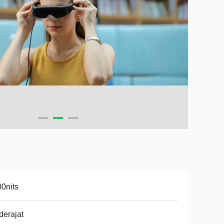
0nits
derajat